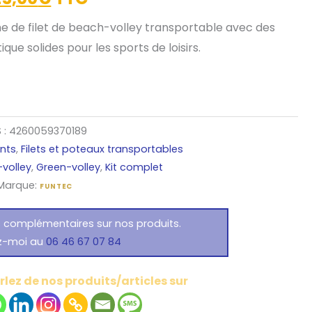
e de filet de beach-volley transportable avec des
ique solides pour les sports de loisirs.
 :
4260059370189
nts
,
Filets et poteaux transportables
volley
,
Green-volley
,
Kit complet
Marque:
FUNTEC
s complémentaires sur nos produits.
z-moi au
06 46 67 07 84
lez de nos produits/articles sur