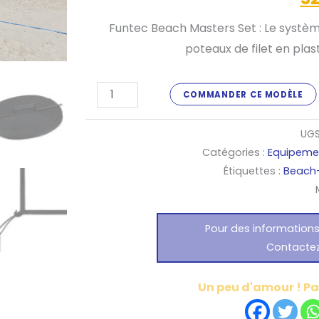
Champ
Funtec Beach Masters Set : Le systèm
Set
poteaux de filet en plast
-
Bundle
3"
COMMANDER CE MODÈLE
UGS
Catégories :
Equipeme
Étiquettes :
Beach-
Pour des information
Contacte
Un peu d'amour ! Par