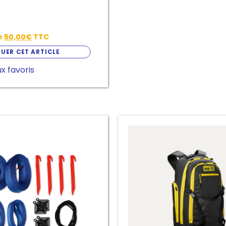
de
50,00
€
TTC
UER CET ARTICLE
x favoris