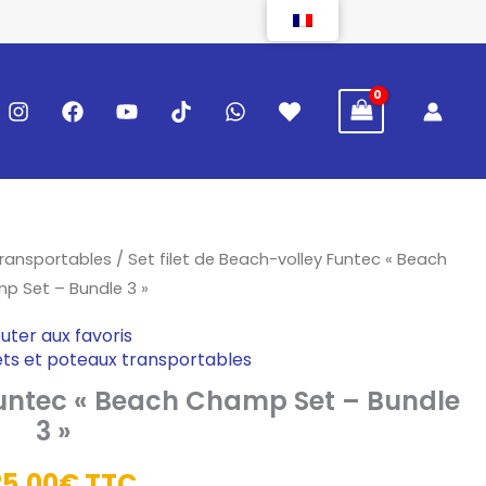
transportables
/ Set filet de Beach-volley Funtec « Beach
p Set – Bundle 3 »
outer aux favoris
lets et poteaux transportables
 Funtec « Beach Champ Set – Bundle
3 »
25,00
€
TTC