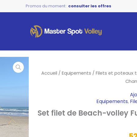
Promos du moment :
consulter les offres
quantité
de
Accueil
/
Equipements
/
Filets et poteaux 
Set
Cham
filet
Aj
de
Equipements
,
Fi
Beach-
Set filet de Beach-volley
volley
Funtec
"Beach
5