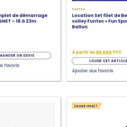
sur
FUNTEC
la
mplet de démarrage
Location Set filet de B
page
GNET – 18 à 23m
volley Funtec « Fun Spor
Ballon
de
produit
À partir de
50,00
€
TTC
MANDER UN DEVIS
LOUER CET ARTICL
x favoris
Ajouter aux favoris
Ce
Louez-moi !
produit
a
plusieurs