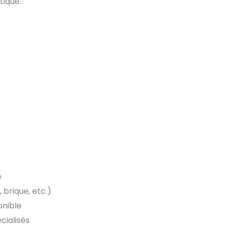
tique.
e
 brique, etc.)
onible
cialisés