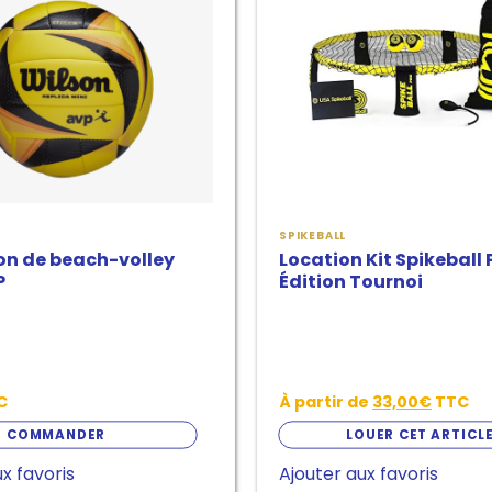
variantes.
Les
options
peuvent
être
choisies
sur
SPIKEBALL
la
lon de beach-volley
Location Kit Spikeball 
page
P
Édition Tournoi
de
produit
C
À partir de
33,00
€
TTC
COMMANDER
LOUER CET ARTICL
x favoris
Ajouter aux favoris