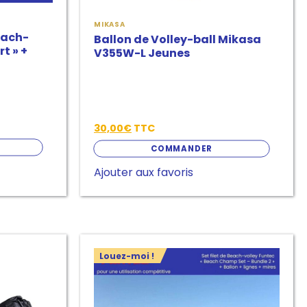
MIKASA
each-
Ballon de Volley-ball Mikasa
t » +
V355W-L Jeunes
30,00
€
TTC
E
COMMANDER
Ajouter aux favoris
Ce
Louez-moi !
produit
a
plusieurs