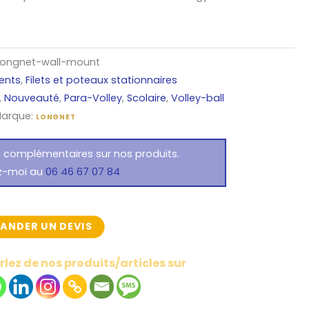
Longnet-wall-mount
ents
,
Filets et poteaux stationnaires
,
Nouveauté
,
Para-Volley
,
Scolaire
,
Volley-ball
arque:
LONGNET
s complémentaires sur nos produits.
z-moi au
06 46 67 07 84
ANDER UN DEVIS
lez de nos produits/articles sur