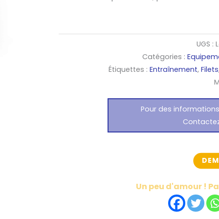
UGS :
Catégories :
Equipem
Étiquettes :
Entraînement
,
Filets
M
Pour des information
Contacte
DEM
Un peu d'amour ! Par