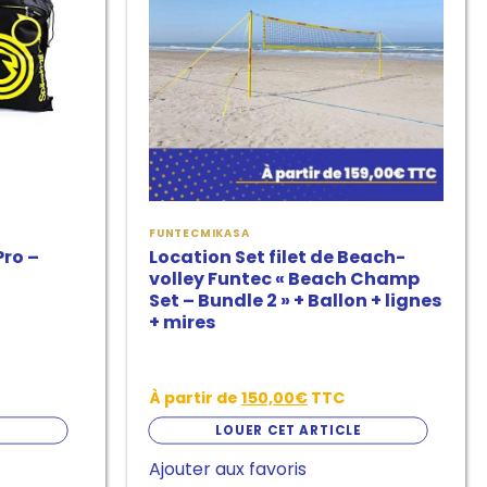
variantes.
Les
options
peuvent
être
choisies
sur
FUNTEC
MIKASA
la
Pro –
Location Set filet de Beach-
page
volley Funtec « Beach Champ
Set – Bundle 2 » + Ballon + lignes
de
+ mires
produit
À partir de
150,00
€
TTC
E
LOUER CET ARTICLE
Ajouter aux favoris