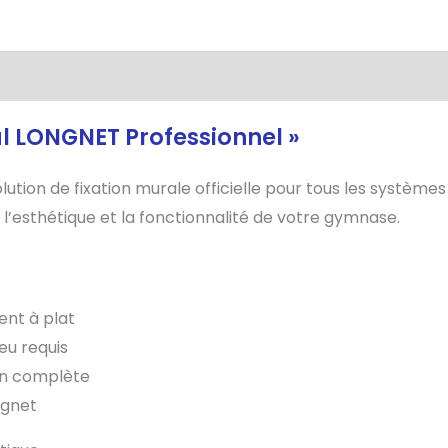
s
Avis (0)
l LONGNET Professionnel »
lution de fixation murale officielle pour tous les systèm
t l’esthétique et la fonctionnalité de votre gymnase.
ent à plat
eu requis
ion complète
ngnet