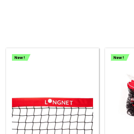
New !
New !