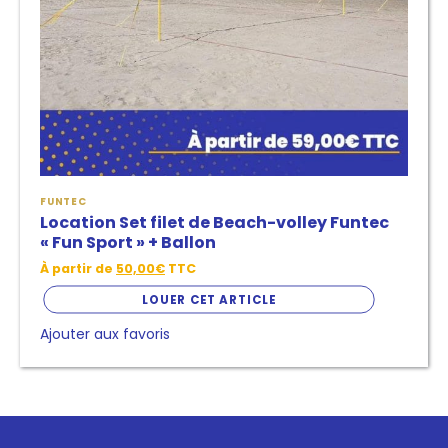
être
choisies
sur
la
page
de
produit
FUNTEC
Location Set filet de Beach-volley Funtec
« Fun Sport » + Ballon
À partir de
50,00
€
TTC
LOUER CET ARTICLE
Ajouter aux favoris