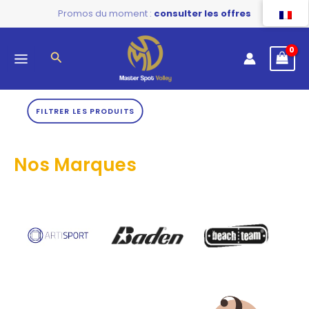
Trié
Aller
Promos du moment :
du
consulter les offres
plus
au
récent
au
contenu
plus
Rechercher
ancien
FILTRER LES PRODUITS
Nos Marques