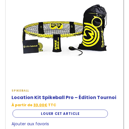
variantes.
Les
options
peuvent
être
choisies
sur
la
page
de
produit
SPIKEBALL
Location Kit Spikeball Pro – Édition Tournoi
À partir de
33,00
€
TTC
LOUER CET ARTICLE
Ajouter aux favoris