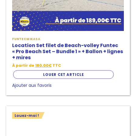
la
page
de
produit
FUNTEC
MIKASA
Location Set filet de Beach-volley Funtec
« Pro Beach Set – Bundle 1 » + Ballon + lignes
+ mires
À partir de
180,00
€
TTC
LOUER CET ARTICLE
Ajouter aux favoris
Ce
Louez-moi !
produit
a
plusieurs