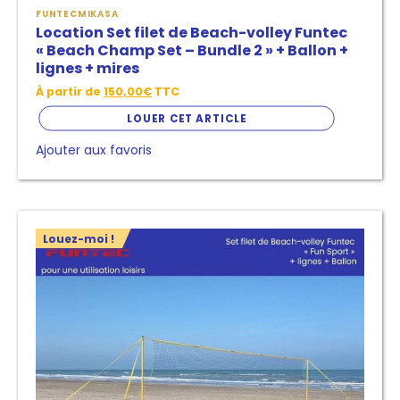
FUNTEC
MIKASA
Location Set filet de Beach-volley Funtec
« Beach Champ Set – Bundle 2 » + Ballon +
lignes + mires
À partir de
150,00
€
TTC
LOUER CET ARTICLE
Ajouter aux favoris
Ce
Louez-moi !
produit
a
plusieurs
variantes.
Les
options
peuvent