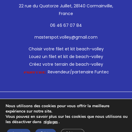
22 rue du Quatorze Juillet, 28140 Cormainville,
France
06 46 67 07 84
masterspot.volley@gmail.com
Choisir votre filet et kit beach-volley
Louez un filet et kit de beach-volley
Créez votre terrain de beach-volley
Revendeur/partenaire Funtec
© 2026 Master Spot Volley - Powered by
Dessam Web
&
Nous utilisons des cookies pour vous offrir la meilleure
Design by
Motion Dessam
|
CGV & Mentions légales
|
expérience sur notre site.
Politique de confidentialité
Vous pouvez en savoir plus sur les cookies que nous utilisons ou
les désactiver dans
.
réglages
|